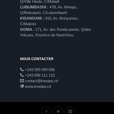
Q/Ville Haute, C/Matadi
LUBUMBASHI :
47B, Av. Mwepu,
Q/Makutano, C/Lubumbashi
KISANGANI :
410, Av. Munyororo,
C/Makiso
GOMA :
171, Av. des Ronds-points, Q/des
Volcans, Province de Nord-Kivu.
NOUS CONTACTER
+243 999 999 696
+243 898 111 110
contact@kewipa.cd
www.kewipa.cd