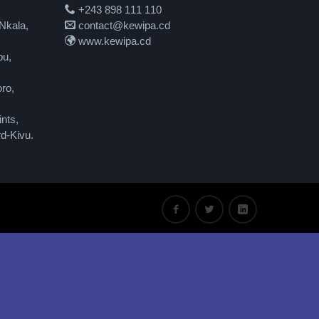
+243 898 111 110
Nkala,
contact@kewipa.cd
www.kewipa.cd
pu,
ro,
nts,
d-Kivu.