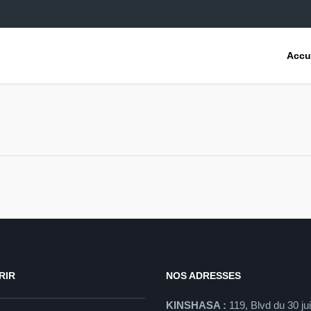
Accu
RIR
NOS ADRESSES
KINSHASA :
119, Blvd du 30 ju