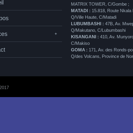
il
MATRIX TOWER, C/Gombe ;
MATADI :
15.818, Route Nkala 
Q/Ville Haute, C/Matadi
pos
LUBUMBASHI :
47B, Av. Mwe
Q/Makutano, C/Lubumbashi
ces
KISANGANI :
410, Av. Munyoro
C/Makiso
ct
GOMA :
171, Av. des Ronds-poi
Q/des Volcans, Province de Nor
2017