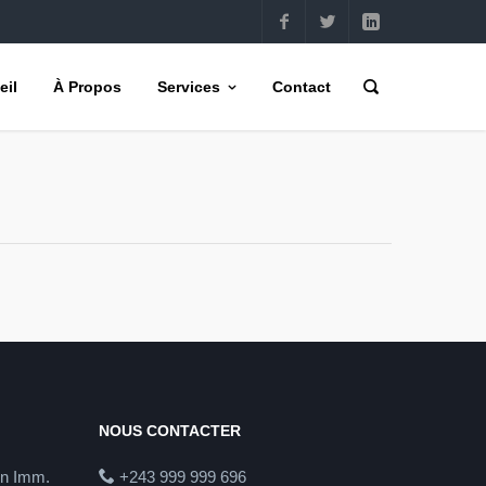
eil
À Propos
Services
Contact
NOUS CONTACTER
in Imm.
+243 999 999 696